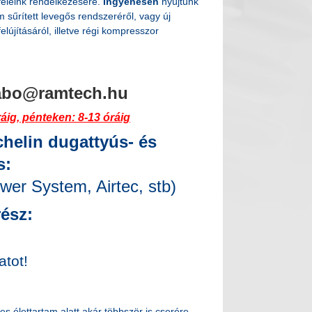
feleink rendelkezésére.
Ingyenesen
nyújtunk
 sűrített levegős rendszeréről, vagy új
újításáról, illetve régi kompresszor
abo@ramtech.hu
ráig, pénteken: 8-13 óráig
helin dugattyús- és
s:
wer System, Airtec, stb)
rész:
atot!
s élettartam alatt akár többször is cserére