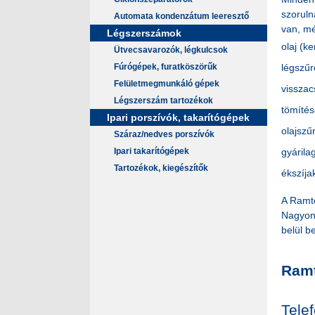
szoruln
Automata kondenzátum leeresztő
van, mé
Légszerszámok
olaj (k
Ütvecsavarozók, légkulcsok
Fúrógépek, furatköszörűk
légszűr
Felületmegmunkáló gépek
visszac
Légszerszám tartozékok
tömíté
Ipari porszívók, takarítógépek
olajszű
Száraz/nedves porszívók
Ipari takarítógépek
gyárila
Tartozékok, kiegészítők
ékszíja
A Ramte
Nagyon 
belül b
Ramt
Telef