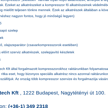
ak. Ezeket az alkatrészeket a kompresszor fő alkatrészeinek védelméb
g mielőtt teljesen tönkre mennek. Ezek az alkatrészek általában a köv
enéshez nagyon fontos, hogy jó minőségű legyen)
ő
sapó szelep
sek
rő, olajszeparátor (csavarkompresszorok esetében)
g előírt szerviz alkatrészek, szelepjavító készletek
k
ch Kft által forgalmazott kompresszorokhoz raktárunkban folyamatosan 
ritka eset, hogy bizonyos speciális alkatrész nincs azonnal raktárunk
eszállítjuk. Az ország több kompresszor szervize és forgalmazója vásáro
ech Kft
, 1222 Budapest, Nagytétényi út 100.
on:
(+36-1) 349 2318