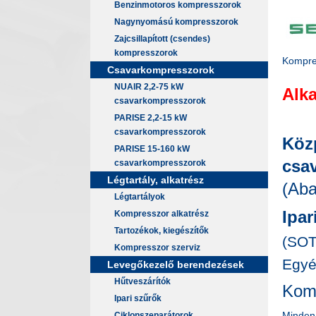
Benzinmotoros kompresszorok
Nagynyomású kompresszorok
Zajcsillapított (csendes)
kompresszorok
Kompres
Csavarkompresszorok
NUAIR 2,2-75 kW
Alka
csavarkompresszorok
PARISE 2,2-15 kW
csavarkompresszorok
Köz
PARISE 15-160 kW
csav
csavarkompresszorok
Légtartály, alkatrész
(Aba
Légtartályok
Ipar
Kompresszor alkatrész
Tartozékok, kiegészítők
(SOT
Kompresszor szerviz
Egyéb
Levegőkezelő berendezések
Hűtveszárítók
Komp
Ipari szűrők
Minden 
Ciklonszeparátorok