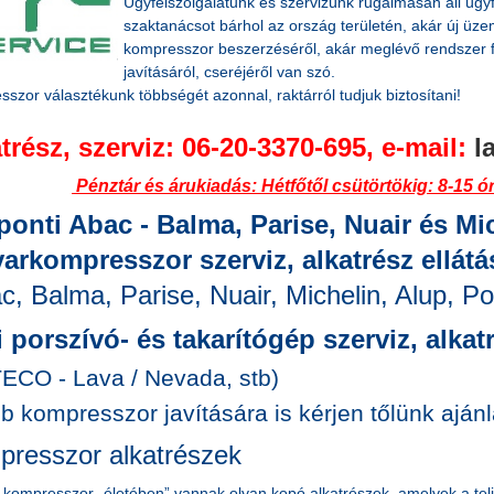
Ügyfélszolgálatunk és szervizünk rugalmasan áll ügy
szaktanácsot bárhol az ország területén, akár új üzem
kompresszor beszerzéséről, akár meglévő rendszer fel
javításáról, cseréjéről van szó.
szor választékunk többségét azonnal, raktárról tudjuk biztosítani!
trész, szerviz: 06-20-3370-695, e-mail:
l
Pénztár és árukiadás:
Hétfőtől csütörtökig: 8-15 ó
ponti Abac - Balma,
Parise,
Nuair és Mic
arkompresszor szerviz, alkatrész ellátá
c, Balma, Parise, Nuair, Michelin, Alup, Po
i porszívó- és takarítógép szerviz, alkat
ECO - Lava / Nevada, stb)
 kompresszor javítására is kérjen tőlünk ajánl
resszor alkatrészek
kompresszor „életében” vannak olyan kopó alkatrészek, amelyek a telje