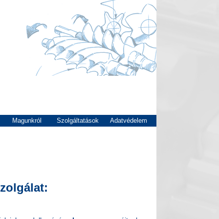
Magunkról
Szolgáltatások
Adatvédelem
zolgálat: