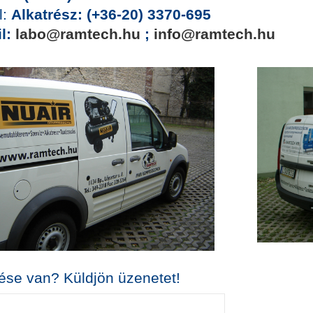
l:
Alkatrész: (+36-20) 3370-695
l:
labo@ramtech.hu
;
info@ramtech.hu
ése van? Küldjön üzenetet!