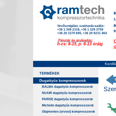
K
N
K
Vevőszolgálat, szaktanácsadás:
+36 1 349 2318, +36 1 329 3759
B
+36 20 3370 695, +36 20 9231 464
Pénztár és árukiadás:
h-cs: 8-15, p: 8-13 óráig
G
Kezdől
TERMÉKEK
Dugattyús kompresszorok
BALMA dugattyús kompresszorok
Szer
NUAIR dugattyús kompresszorok
PARISE dugattyús kompresszorok
Michelin dugattyús kompresszorok
Olajmentes (orvosi) kompresszorok