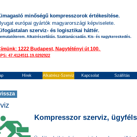
imagasló minőségű kompresszorok értékesítése.
yugat európai gyártók magyarországi képviselete.
ifogástalan szerviz- és logisztikai háttér.
emutatóterem. Alkatrészellátás. Szaktanácsadás. Kis- és nagykereskedés.
Címünk:
1222 Budapest, Nagytétényi út 100.
PS: 47.4124511,19.0292922
ap
Hírek
Alkatrész-Szerviz
Kapcsolat
Szállítás
vissza
viz
Kompresszor szerviz, ügyféls