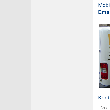
Mobi
Emai
Kérd