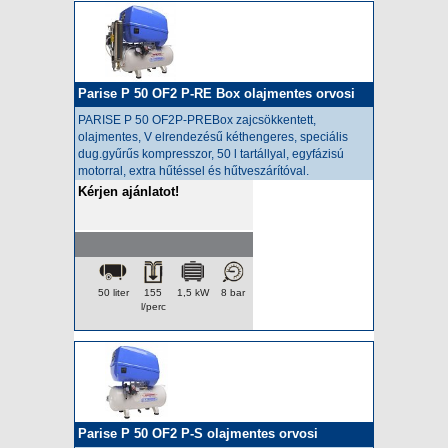
Parise P 50 OF2 P-RE Box olajmentes orvosi
kompresszor
PARISE P 50 OF2P-PREBox zajcsökkentett,
olajmentes,
V elrendezésű kéthengeres, speciális
dug.gyűrűs kompresszor, 50 l tartállyal, egyfázisú
motorral, extra hűtéssel és hűtveszárítóval.
Kérjen ajánlatot!
50 liter
155
1,5 kW
8 bar
l/perc
Parise P 50 OF2 P-S olajmentes orvosi