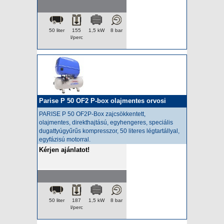
50 liter
155
1,5 kW
8 bar
l/perc
Parise P 50 OF2 P-box olajmentes orvosi
kompresszor
PARISE P 50 OF2P-Box zajcsökkentett,
olajmentes,
direkthajtású, egyhengeres, speciális
dugattyúgyűrűs kompresszor, 50 literes légtartállyal,
egyfázisú motorral.
Kérjen ajánlatot!
50 liter
187
1,5 kW
8 bar
l/perc