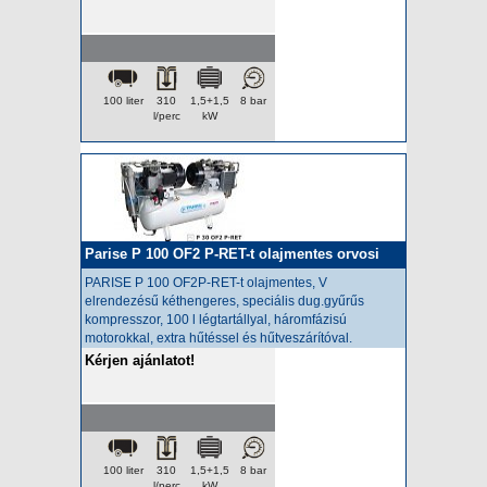
100 liter
310
1,5+1,5
8 bar
l/perc
kW
Parise P 100 OF2 P-RET-t olajmentes orvosi
kompresszor
PARISE P 100 OF2P-RET-t olajmentes
, V
elrendezésű kéthengeres, speciális dug.gyűrűs
kompresszor, 100 l légtartállyal, háromfázisú
motorokkal, extra hűtéssel és hűtveszárítóval.
Kérjen ajánlatot!
100 liter
310
1,5+1,5
8 bar
l/perc
kW