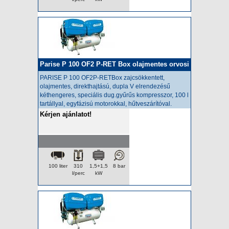
Parise P 100 OF2 P-RET Box olajmentes orvosi
kompresszor
PARISE P 100 OF2P-RETBox zajcsökkentett,
olajmentes,
direkthajtású, dupla V elrendezésű
kéthengeres, speciális dug.gyűrűs kompresszor, 100 l
tartállyal, egyfázisú motorokkal, hűtveszárítóval.
Kérjen ajánlatot!
100 liter
310
1,5+1,5
8 bar
l/perc
kW