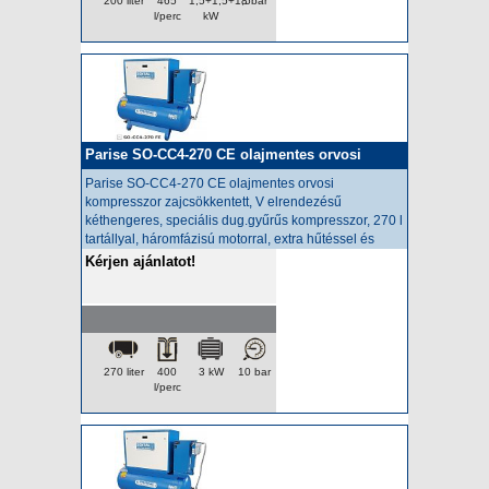
200 liter
465
1,5+1,5+1,5
8 bar
l/perc
kW
Parise SO-CC4-270 CE olajmentes orvosi
kompresszor
Parise SO-CC4-270 CE olajmentes orvosi
kompresszor zajcsökkentett,
V elrendezésű
kéthengeres, speciális dug.gyűrűs kompresszor, 270 l
tartállyal, háromfázisú motorral, extra hűtéssel és
hűtveszárítóval.
Kérjen ajánlatot!
270 liter
400
3 kW
10 bar
l/perc