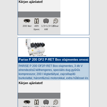
Kérjen ajánlatot!
200 liter
465
1,5+1,5+1,5
8 bar
l/perc
kW
Parise P 200 OF2 P-RET Box olajmentes orvosi
kompresszor
PARISE P 200 OF2P-RET Box olajmentes
, 3 db V
elrendezésű kéthengeres, speciális dug.gyűrűs
kompresszor, 200 l légtartállyal, zajcsillapító
burkolattal, háromfázisú motorokkal, extra hűtéssel és
hűtveszárítóval.
Kérjen ajánlatot!