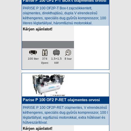
Parise P 100 OF2 P-T BOX-t olajmentes orvosi
kompresszor
PARISE P 100 OF2P-T Box-t zajcsökkentett,
olajmentes,
direkthajtású, dupla V elrendezésű
kéthengeres, speciális dug.gyűrűs kompresszor, 100
literes légtartállyal, háromfázisú motorokkal.
Kérjen ajánlatot!
100 liter
374
1,5+1,5
8 bar
l/perc
kW
Parise P 100 OF2 P-RET olajmentes orvosi
kompresszor
PARISE P 100 OF2P-RET olajmentes
, V elrendezésű
kéthengeres, speciális dug.gyűrűs kompresszor, 100 l
légtartállyal, egyfázisú motorokkal, extra hűtéssel és
hűtveszárítóval.
Kérjen ajánlatot!