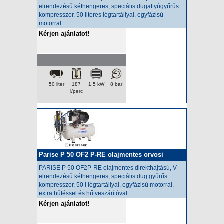
elrendezésű kéthengeres, speciális dugattyúgyűrűs
kompresszor, 50 literes légtartállyal, egyfázisú
motorral.
Kérjen ajánlatot!
50 liter
187
1,5 kW
8 bar
l/perc
Parise P 50 OF2 P-RE olajmentes orvosi
kompresszor
PARISE P 50 OF2P-RE olajmentes
direkthajtású, V
elrendezésű kéthengeres, speciális dug.gyűrűs
kompresszor, 50 l légtartállyal, egyfázisú motorral,
extra hűtéssel és hűtveszárítóval.
Kérjen ajánlatot!