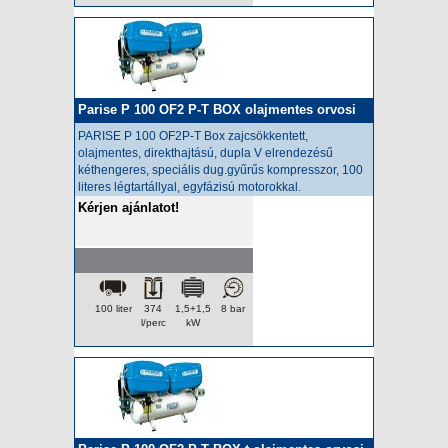
Parise P 100 OF2 P-T BOX olajmentes orvosi
kompresszor
PARISE P 100 OF2P-T Box zajcsökkentett,
olajmentes,
direkthajtású, dupla V elrendezésű
kéthengeres, speciális dug.gyűrűs kompresszor, 100
literes légtartállyal, egyfázisú motorokkal.
Kérjen ajánlatot!
100 liter
374
1,5+1,5
8 bar
l/perc
kW