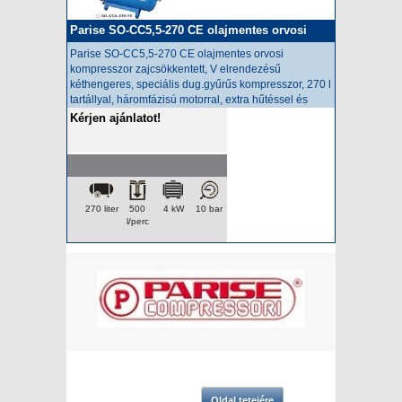
Parise SO-CC5,5-270 CE olajmentes orvosi
kompresszor
Parise SO-CC5,5-270 CE olajmentes orvosi
kompresszor zajcsökkentett,
V elrendezésű
kéthengeres, speciális dug.gyűrűs kompresszor, 270 l
tartállyal, háromfázisú motorral, extra hűtéssel és
hűtveszárítóval.
Kérjen ajánlatot!
270 liter
500
4 kW
10 bar
l/perc
Oldal tetejére