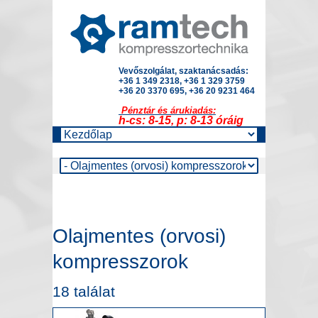
Vevőszolgálat, szaktanácsadás:
+36 1 349 2318, +36 1 329 3759
+36 20 3370 695, +36 20 9231 464
Pénztár és árukiadás:
h-cs: 8-15, p: 8-13 óráig
Olajmentes (orvosi)
kompresszorok
18 találat