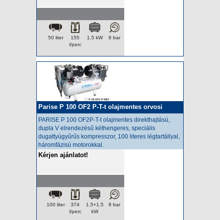
50 liter
155
1,5 kW
8 bar
l/perc
Parise P 100 OF2 P-T-t olajmentes orvosi
kompresszor
PARISE P 100 OF2P-T-t olajmentes
direkthajtású,
dupla V elrendezésű kéthengeres, speciális
dugattyúgyűrűs kompresszor, 100 literes légtartállyal,
háromfázisú motorokkal.
Kérjen ajánlatot!
100 liter
374
1,5+1,5
8 bar
l/perc
kW