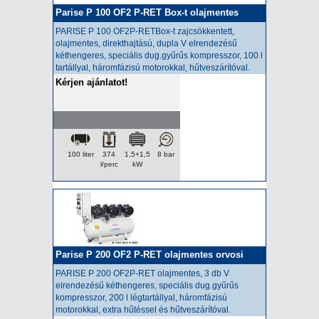
Parise P 100 OF2 P-RET Box-t olajmentes
orvosi kompresszor
PARISE P 100 OF2P-RETBox-t zajcsökkentett,
olajmentes,
direkthajtású, dupla V elrendezésű
kéthengeres, speciális dug.gyűrűs kompresszor, 100 l
tartállyal, háromfázisú motorokkal, hűtveszárítóval.
Kérjen ajánlatot!
100 liter
374
1,5+1,5
8 bar
l/perc
kW
Parise P 200 OF2 P-RET olajmentes orvosi
kompresszor
PARISE P 200 OF2P-RET olajmentes
, 3 db V
elrendezésű kéthengeres, speciális dug.gyűrűs
kompresszor, 200 l légtartállyal, háromfázisú
motorokkal, extra hűtéssel és hűtveszárítóval.