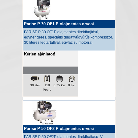
Parise P 30 OF1 P olajmentes orvosi
kompresszor
PARISE P 30 OF1P olajmentes
direkthajtású,
egyhengeres, speciális dugattyúgyűrűs kompresszor,
30 literes légtartállyal, egyfázisú motorral.
Kérjen ajánlatot!
30 liter
118
0,75 kW
8 bar
l/perc
Parise P 50 OF2 P olajmentes orvosi
kompresszor
PARISE P 50 OF2P olajmentes
direkthajtású, V