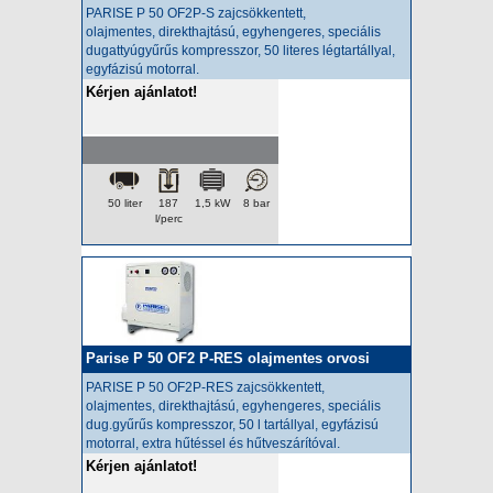
kompresszor
PARISE P 50 OF2P-S zajcsökkentett,
olajmentes,
direkthajtású, egyhengeres, speciális
dugattyúgyűrűs kompresszor, 50 literes légtartállyal,
egyfázisú motorral.
Kérjen ajánlatot!
50 liter
187
1,5 kW
8 bar
l/perc
Parise P 50 OF2 P-RES olajmentes orvosi
kompresszor
PARISE P 50 OF2P-RES zajcsökkentett,
olajmentes,
direkthajtású, egyhengeres, speciális
dug.gyűrűs kompresszor, 50 l tartállyal, egyfázisú
motorral, extra hűtéssel és hűtveszárítóval.
Kérjen ajánlatot!