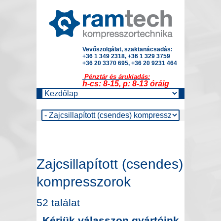
Vevőszolgálat, szaktanácsadás:
+36 1 349 2318, +36 1 329 3759
+36 20 3370 695, +36 20 9231 464
Pénztár és árukiadás:
h-cs: 8-15, p: 8-13 óráig
Zajcsillapított (csendes)
kompresszorok
52 találat
Kérjük válasszon gyártóink