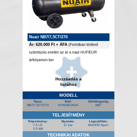
Nuair NB7/7,5CT/270
Ár: 620.000 Ft + ÁFA
(Forintban történő
számlázás esetén az ár a napi HUF/EUR
árfolyamon kerül felszámításra.)
Hozzáadás a
listához
MODELL
Típus:
Kód:
Sűrítőegység:
NB7/7,5CT/270
N7NC801NUA
NB7
TELJESÍTMÉNY
Teljesítmény:
Nyomás:
Légszállítás:
7,5 LE
11 bar
840/650 l/perc
5,5 kW
TECHNIKAI ADATOK