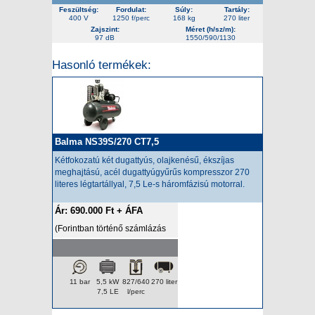
Feszültség:
Fordulat:
Súly:
Tartály:
400 V
1250 f/perc
168 kg
270 liter
Zajszint:
Méret (h/sz/m):
97 dB
1550/590/1130
Hasonló termékek:
Balma NS39S/270 CT7,5
Kétfokozatú két dugattyús, olajkenésű, ékszíjas
meghajtású, acél dugattyúgyűrűs kompresszor 270
literes légtartállyal, 7,5 Le-s háromfázisú motorral.
Ár: 690.000 Ft + ÁFA
(Forintban történő számlázás
esetén az ár a napi HUF/EUR
árfolyamon kerül felszámításra.)
11 bar
5,5 kW
827/640
270 liter
7,5 LE
l/perc