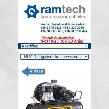
Vevőszolgálat, szaktanácsadás:
+36 1 349 2318, +36 1 329 3759
+36 20 3370 695, +36 20 9231 464
Pénztár és árukiadás:
h-cs: 8-15, p: 8-13 óráig
vissza