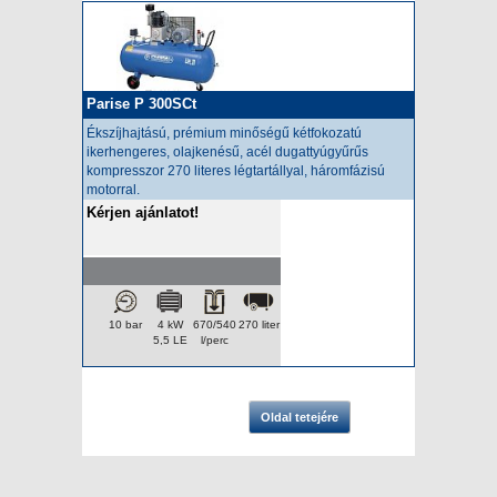
Parise P 300SCt
Ékszíjhajtású,
prémium minőségű
kétfokozatú
ikerhengeres, olajkenésű, acél dugattyúgyűrűs
kompresszor 270 literes légtartállyal, háromfázisú
motorral.
Kérjen ajánlatot!
10 bar
4 kW
670/540
270 liter
5,5 LE
l/perc
Oldal tetejére