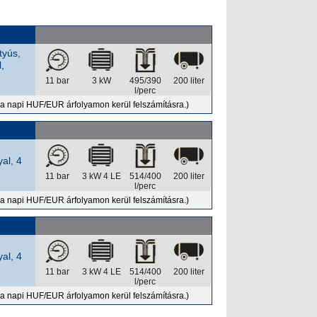
tyús,
,
11 bar
3 kW
495/390
200 liter
l/perc
 a napi HUF/EUR árfolyamon kerül felszámításra.)
al, 4
11 bar
3 kW 4 LE
514/400
200 liter
l/perc
 a napi HUF/EUR árfolyamon kerül felszámításra.)
al, 4
11 bar
3 kW 4 LE
514/400
200 liter
l/perc
 a napi HUF/EUR árfolyamon kerül felszámításra.)