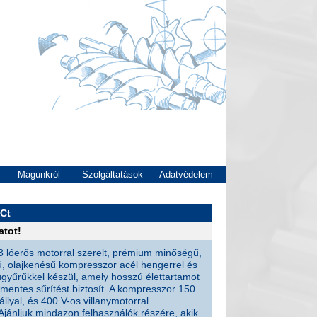
Magunkról
Szolgáltatások
Adatvédelem
0Ct
atot!
3 lóerős motorral szerelt, prémium minőségű,
sú, olajkenésű kompresszor acél hengerrel és
úgyűrűkkel készül, amely hosszú élettartamot
mentes sűrítést biztosít. A kompresszor 150
tállyal, és 400 V-os villanymotorral
Ajánljuk mindazon felhasználók részére, akik