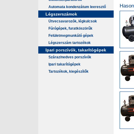
Hason
Automata kondenzátum leeresztő
Légszerszámok
Ütvecsavarozók, légkulcsok
Fúrógépek, furatköszörűk
Felületmegmunkáló gépek
Légszerszám tartozékok
Ipari porszívók, takarítógépek
Száraz/nedves porszívók
Ipari takarítógépek
Tartozékok, kiegészítők