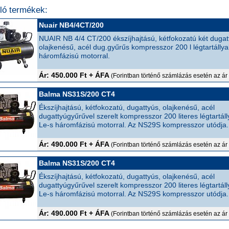
ló termékek:
Nuair NB4/4CT/200
NUAIR NB 4/4 CT/200 ékszíjhajtású, kétfokozatú két dugat
olajkenésű, acél dug.gyűrűs kompresszor 200 l légtartállyal
háromfázisú motorral.
Ár: 450.000 Ft + ÁFA
(Forintban történő számlázás esetén az ár
Balma NS31S/200 CT4
Ékszíjhajtású, kétfokozatú, dugattyús, olajkenésű, acél
dugattyúgyűrűvel szerelt kompresszor 200 literes légtartálly
Le-s háromfázisú motorral. Az NS29S kompresszor utódja.
Ár: 490.000 Ft + ÁFA
(Forintban történő számlázás esetén az ár
Balma NS31S/200 CT4
Ékszíjhajtású, kétfokozatú, dugattyús, olajkenésű, acél
dugattyúgyűrűvel szerelt kompresszor 200 literes légtartálly
Le-s háromfázisú motorral. Az NS29S kompresszor utódja.
Ár: 490.000 Ft + ÁFA
(Forintban történő számlázás esetén az ár