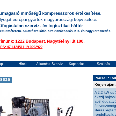
imagasló minőségű kompresszorok értékesítése.
yugat európai gyártók magyarországi képviselete.
ifogástalan szerviz- és logisztikai háttér.
emutatóterem. Alkatrészellátás. Szaktanácsadás. Kis- és nagykereskedés.
Címünk:
1222 Budapest, Nagytétényi út 100.
PS: 47.4124511,19.0292922
ap
Hírek
Alkatrész-Szerviz
Kapcsolat
Szállítás
Parise P 15
issza
Kérjen ajánl
A 2,2 kW-os 
ékszíj hajtá
acél dugatty
és veszteség
literes légtar
rendelkezik. 