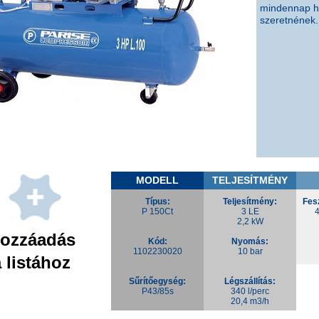
mindennap h
szeretnének.
MODELL
TELJESÍTMÉNY
Típus:
Teljesítmény:
Fes
P 150Ct
3 LE
4
2,2 kW
ozzáadás
Kód:
Nyomás:
1102230020
10 bar
 listához
Sűrítőegység:
Légszállítás:
P43/85s
340 l/perc
20,4 m3/h