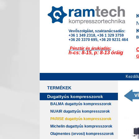
K
N
K
Vevőszolgálat, szaktanácsadás:
+36 1 349 2318, +36 1 329 3759
B
+36 20 3370 695, +36 20 9231 464
Pénztár és árukiadás:
h-cs: 8-15, p: 8-13 óráig
G
Kezdől
TERMÉKEK
v
Dugattyús kompresszorok
BALMA dugattyús kompresszorok
NUAIR dugattyús kompresszorok
PARISE dugattyús kompresszorok
Michelin dugattyús kompresszorok
Olajmentes (orvosi) kompresszorok