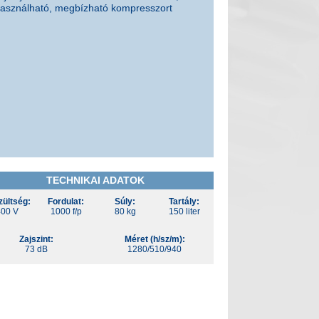
asználható, megbízható kompresszort
TECHNIKAI ADATOK
zültség:
Fordulat:
Súly:
Tartály:
00 V
1000 f/p
80 kg
150 liter
Zajszint:
Méret (h/sz/m):
73 dB
1280/510/940