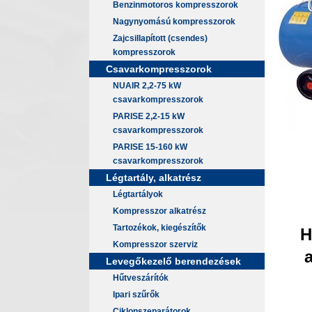
Benzinmotoros kompresszorok
Nagynyomású kompresszorok
Zajcsillapított (csendes)
kompresszorok
Csavarkompresszorok
NUAIR 2,2-75 kW
csavarkompresszorok
PARISE 2,2-15 kW
csavarkompresszorok
PARISE 15-160 kW
csavarkompresszorok
Légtartály, alkatrész
Légtartályok
Kompresszor alkatrész
Tartozékok, kiegészítők
H
Kompresszor szerviz
a
Levegőkezelő berendezések
Hűtveszárítók
Ipari szűrők
Ciklonszeparátorok