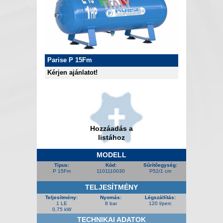
Parise P 15Fm
Kérjen ajánlatot!
Hozzáadás a
listához
MODELL
Típus:
Kód:
Sűrítőegység:
P 15Fm
1101110030
P52/1 cm
TELJESÍTMÉNY
Teljesítmény:
Nyomás:
Légszállítás:
1 LE
8 bar
120 l/perc
0,75 kW
TECHNIKAI ADATOK