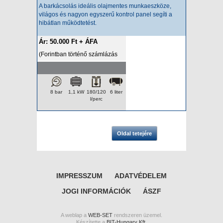
A barkácsolás ideális olajmentes munkaeszköze,
világos és nagyon egyszerű kontrol panel segíti a
hibátlan működtetést.
Ár: 50.000 Ft + ÁFA
(Forintban történő számlázás
esetén az ár a napi HUF/EUR
árfolyamon kerül felszámításra.)
8 bar
1,1 kW
180/120
6 liter
l/perc
Oldal tetejére
IMPRESSZUM
ADATVÉDELEM
JOGI INFORMÁCIÓK
ÁSZF
A weblap a
WEB-SET
rendszeren üzemel.
Készítette a
BIT-Hungary Kft.