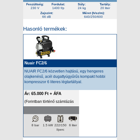
Feszültség:
Fordulat:
Súly:
Tartály:
230 V
1400 f/p
24 kg
20 liter
Zajszint:
Méret (h/sz/m):
66 dB
640/250/600
Hasonló termékek:
Nuair FC2/6
NUAIR FC2/6 közvetlen hajtású, egy hengeres
olajkenésű, acél dugattyúgyűrűs kompakt hobbi
kompresszor 6 literes légtartállyal.
Ár: 65.000 Ft + ÁFA
(Forintban történő számlázás
esetén az ár a napi HUF/EUR
árfolyamon kerül felszámításra.)
8 bar
1.5 kW
222/150
6 liter
l/perc