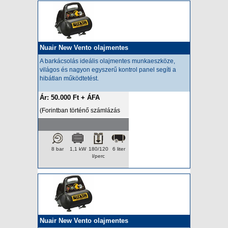
Nuair New Vento olajmentes
A barkácsolás ideális olajmentes munkaeszköze,
világos és nagyon egyszerű kontrol panel segíti a
hibátlan működtetést.
Ár: 50.000 Ft + ÁFA
(Forintban történő számlázás
esetén az ár a napi HUF/EUR
árfolyamon kerül felszámításra.)
8 bar
1,1 kW
180/120
6 liter
l/perc
Nuair New Vento olajmentes