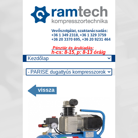
Vevőszolgálat, szaktanácsadás:
+36 1 349 2318, +36 1 329 3759
+36 20 3370 695, +36 20 9231 464
Pénztár és árukiadás:
h-cs: 8-15, p: 8-13 óráig
vissza