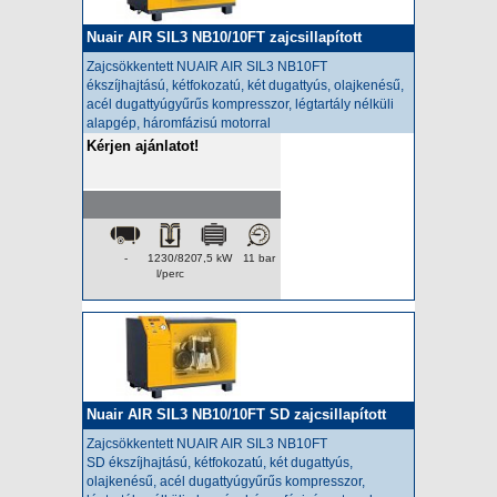
Nuair AIR SIL3 NB10/10FT zajcsillapított
kompresszor
Zajcsökkentett NUAIR AIR SIL3 NB10FT
ékszíjhajtású, kétfokozatú, két dugattyús, olajkenésű,
acél dugattyúgyűrűs kompresszor, légtartály nélküli
alapgép, háromfázisú motorral
Kérjen ajánlatot!
-
1230/820
7,5 kW
11 bar
l/perc
Nuair AIR SIL3 NB10/10FT SD zajcsillapított
kompresszor
Zajcsökkentett NUAIR AIR SIL3 NB10FT
SD
ékszíjhajtású, kétfokozatú, két dugattyús,
olajkenésű, acél dugattyúgyűrűs kompresszor,