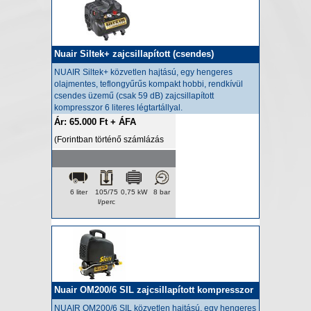
Nuair Siltek+ zajcsillapított (csendes)
kompresszor
NUAIR Siltek+ közvetlen hajtású, egy hengeres
olajmentes, teflongyűrűs kompakt hobbi, rendkívül
csendes üzemű (csak 59 dB) zajcsillapított
kompresszor 6 literes légtartállyal.
Ár: 65.000 Ft + ÁFA
(Forintban történő számlázás
esetén az ár a napi HUF/EUR
árfolyamon kerül felszámításra.)
6 liter
105/75
0,75 kW
8 bar
l/perc
Nuair OM200/6 SIL zajcsillapított kompresszor
NUAIR OM200/6 SIL közvetlen hajtású, egy hengeres