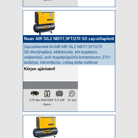
Nuair AIR SIL2 NB7/7,5FT/270 SD zajcsillapított
kompresszor
Zajcsökkentett NUAIR AIR SIL2 NB7/7,5FT/270
SD
ékszíjhajtású, kétfokozatú, két dugattyús,
olajkenésű, acél dugattyúgyűrűs kompresszor, 270 l
tartállyal, háromfázisú, csillag delta indítóval
Kérjen ajánlatot!
270 liter
840/560
5,5 kW
11 bar
l/perc