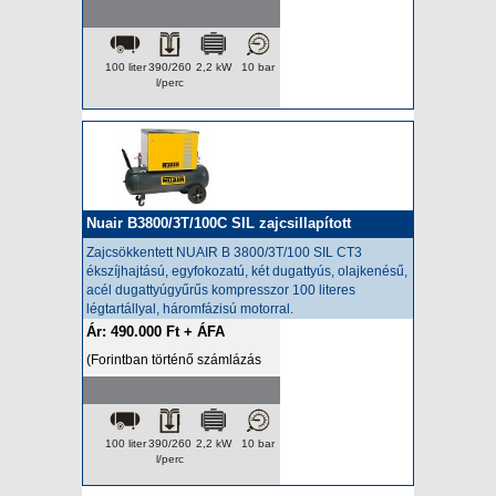
esetén az ár a napi HUF/EUR
árfolyamon kerül felszámításra.)
100 liter
390/260
2,2 kW
10 bar
l/perc
Nuair B3800/3T/100C SIL zajcsillapított
kompresszor
Zajcsökkentett NUAIR B 3800/3T/100 SIL
CT3
ékszíjhajtású, egyfokozatú, két dugattyús, olajkenésű,
acél dugattyúgyűrűs kompresszor 100 literes
légtartállyal, háromfázisú motorral.
Ár: 490.000 Ft + ÁFA
(Forintban történő számlázás
esetén az ár a napi HUF/EUR
árfolyamon kerül felszámításra.)
100 liter
390/260
2,2 kW
10 bar
l/perc