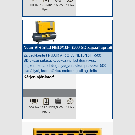
500 liter
1230/820
7,5 kW
11 bar
l/perc
Nuair AIR SIL3 NB10/10FT/500 SD zajcsillapított
kompresszor
Zajcsökkentett NUAIR AIR SIL3 NB10/10FT/500
SD
ékszíjhajtású, kétfokozatú, két dugattyús,
olajkenésű, acél dugattyúgyűrűs kompresszor,
500
l
tartállyal, háromfázisú motorral, csillag delta
indítóval
Kérjen ajánlatot!
500 liter
1230/820
7,5 kW
11 bar
l/perc