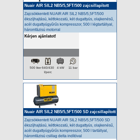
Nuair AIR SIL2 NB5/5,5FT/500 zajcsillapított
kompresszor
Zajcsökkentett NUAIR AIR SIL2 NB5/5,5FT/500
ékszíjhajtású, kétfokozatú, két dugattyús, olajkenésű,
acél dugattyúgyűrűs kompresszor, 500 l légtartállyal,
háromfázisú motorral
Kérjen ajánlatot!
500 liter
640/430
4 kW
11 bar
l/perc
Nuair AIR SIL2 NB5/5,5FT/500 SD zajcsillapított
kompresszor
Zajcsökkentett NUAIR AIR SIL2 NB5/5,5FT/500 SD
ékszíjhajtású, kétfokozatú, két dugattyús, olajkenésű,
acél dugattyúgyűrűs kompresszor, 500 l tartállyal,
háromfázisú csillag delta indítóval