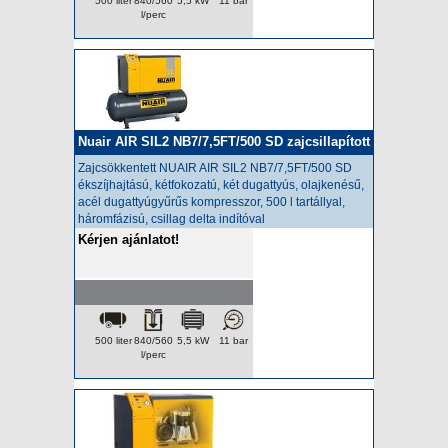
500 liter
840/560
5,5 kW
11 bar
l/perc
Nuair AIR SIL2 NB7/7,5FT/500 SD zajcsillapított
kompresszor
Zajcsökkentett NUAIR AIR SIL2 NB7/7,5FT/500 SD
ékszíjhajtású, kétfokozatú, két dugattyús, olajkenésű,
acél dugattyúgyűrűs kompresszor, 500 l tartállyal,
háromfázisú, csillag delta indítóval
Kérjen ajánlatot!
500 liter
840/560
5,5 kW
11 bar
l/perc