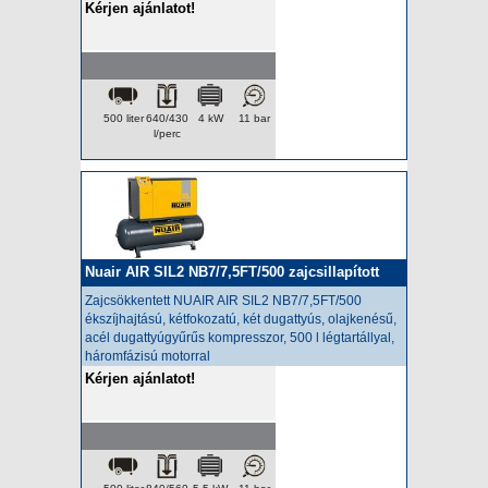
Kérjen ajánlatot!
500 liter
640/430
4 kW
11 bar
l/perc
Nuair AIR SIL2 NB7/7,5FT/500 zajcsillapított
kompresszor
Zajcsökkentett NUAIR AIR SIL2 NB7/7,5FT/500
ékszíjhajtású, kétfokozatú, két dugattyús, olajkenésű,
acél dugattyúgyűrűs kompresszor, 500 l légtartállyal,
háromfázisú motorral
Kérjen ajánlatot!