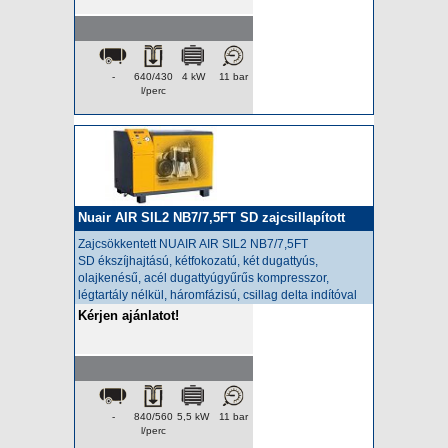
-
640/430
4 kW
11 bar
l/perc
Nuair AIR SIL2 NB7/7,5FT SD zajcsillapított
kompresszor
Zajcsökkentett NUAIR AIR SIL2 NB7/7,5FT
SD
ékszíjhajtású, kétfokozatú, két dugattyús,
olajkenésű, acél dugattyúgyűrűs kompresszor,
légtartály nélkül, háromfázisú, csillag delta indítóval
Kérjen ajánlatot!
-
840/560
5,5 kW
11 bar
l/perc