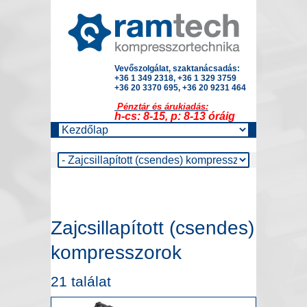
Vevőszolgálat, szaktanácsadás:
+36 1 349 2318, +36 1 329 3759
+36 20 3370 695, +36 20 9231 464
Pénztár és árukiadás:
h-cs: 8-15, p: 8-13 óráig
Zajcsillapított (csendes)
kompresszorok
21 találat