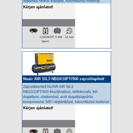
légtartály nélküli alapgép, háromfázisú motorral,
csillag delta indítóval
Kérjen ajánlatot!
-
1230/820
7,5 kW
11 bar
l/perc
Nuair AIR SIL3 NB10/10FT/500 zajcsillapított
kompresszor
Zajcsökkentett NUAIR AIR SIL3
NB10/10FT/500
ékszíjhajtású, kétfokozatú, két
dugattyús, olajkenésű, acél dugattyúgyűrűs
kompresszor,
500 l
légtartállyal, háromfázisú motorral
Kérjen ajánlatot!