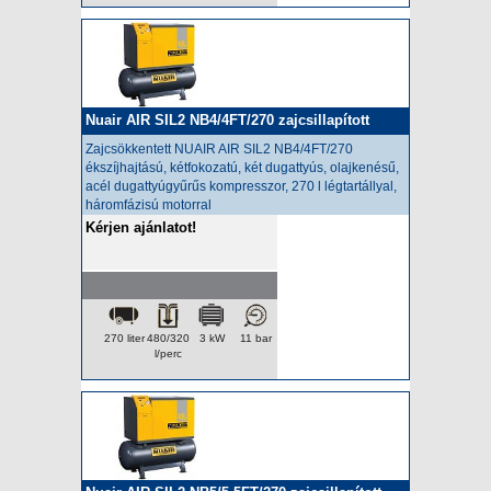
Nuair AIR SIL2 NB4/4FT/270 zajcsillapított
kompresszor
Zajcsökkentett NUAIR AIR SIL2 NB4/4FT/270
ékszíjhajtású, kétfokozatú, két dugattyús, olajkenésű,
acél dugattyúgyűrűs kompresszor, 270 l légtartállyal,
háromfázisú motorral
Kérjen ajánlatot!
270 liter
480/320
3 kW
11 bar
l/perc