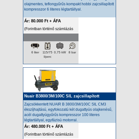
olajmentes, teflongyűrűs kompakt hobbi zajcsillapított
kompresszor 6 literes légtartállyal.
Ár: 80.000 Ft + ÁFA
(Forintban történő számlázás
esetén az ár a napi HUF/EUR
árfolyamon kerül felszámításra.)
6 liter
115/75
0,75 kW
8 bar
l/perc
Nuair B3800/3M/100C SIL zajcsillapított
kompresszor
Zajcsökkentett
NUAIR B 3800/3M/100C SIL CM3
ékszíjhajtású, egyfokozatú két dugattyús olajkenésű,
acél dugattyúgyűrűs kompresszor 100 literes
légtartállyal, egyfázisú motorral.
Ár: 480.000 Ft + ÁFA
(Forintban történő számlázás