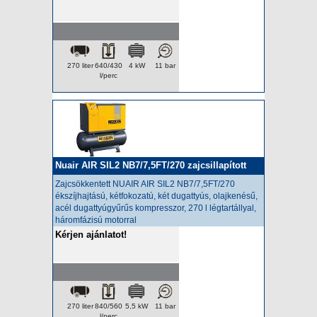
270 liter
640/430
4 kW
11 bar
l/perc
Nuair AIR SIL2 NB7/7,5FT/270 zajcsillapított
kompresszor
Zajcsökkentett NUAIR AIR SIL2 NB7/7,5FT/270
ékszíjhajtású, kétfokozatú, két dugattyús, olajkenésű,
acél dugattyúgyűrűs kompresszor, 270 l légtartállyal,
háromfázisú motorral
Kérjen ajánlatot!
270 liter
840/560
5,5 kW
11 bar
l/perc