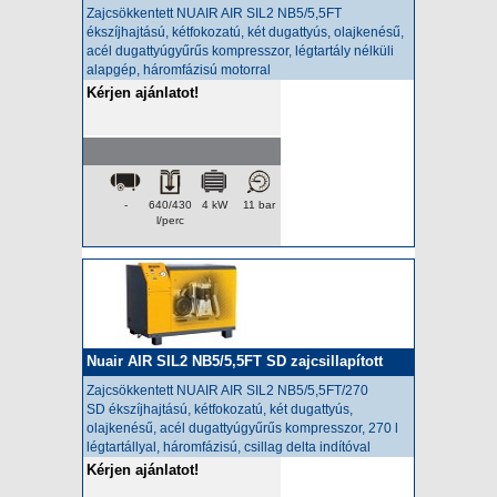
kompresszor
Zajcsökkentett NUAIR AIR SIL2 NB5/5,5FT
ékszíjhajtású, kétfokozatú, két dugattyús, olajkenésű,
acél dugattyúgyűrűs kompresszor, légtartály nélküli
alapgép, háromfázisú motorral
Kérjen ajánlatot!
-
640/430
4 kW
11 bar
l/perc
Nuair AIR SIL2 NB5/5,5FT SD zajcsillapított
kompresszor
Zajcsökkentett NUAIR AIR SIL2 NB5/5,5FT/270
SD
ékszíjhajtású, kétfokozatú, két dugattyús,
olajkenésű, acél dugattyúgyűrűs kompresszor, 270 l
légtartállyal, háromfázisú, csillag delta indítóval
Kérjen ajánlatot!