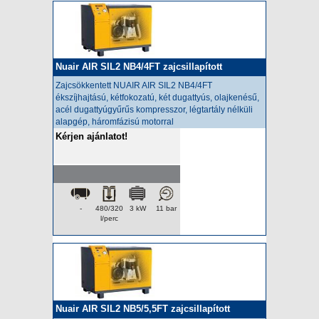
Nuair AIR SIL2 NB4/4FT zajcsillapított
kompresszor
Zajcsökkentett NUAIR AIR SIL2 NB4/4FT
ékszíjhajtású, kétfokozatú, két dugattyús, olajkenésű,
acél dugattyúgyűrűs kompresszor, légtartály nélküli
alapgép, háromfázisú motorral
Kérjen ajánlatot!
-
480/320
3 kW
11 bar
l/perc
Nuair AIR SIL2 NB5/5,5FT zajcsillapított