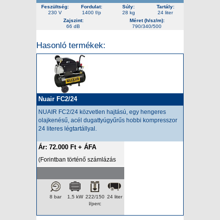
Feszültség:
Fordulat:
Súly:
Tartály:
230 V
1400 f/p
28 kg
24 liter
Zajszint:
Méret (h/sz/m):
66 dB
790/340/500
Hasonló termékek:
Nuair FC2/24
NUAIR FC2/24 közvetlen hajtású, egy hengeres
olajkenésű, acél dugattyúgyűrűs hobbi kompresszor
24 literes légtartállyal.
Ár: 72.000 Ft + ÁFA
(Forintban történő számlázás
esetén az ár a napi HUF/EUR
árfolyamon kerül felszámításra.)
8 bar
1,5 kW
222/150
24 liter
l/perc