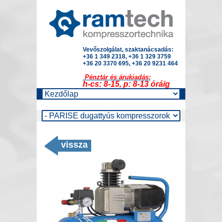
Vevőszolgálat, szaktanácsadás:
+36 1 349 2318, +36 1 329 3759
+36 20 3370 695, +36 20 9231 464
Pénztár és árukiadás:
h-cs: 8-15, p: 8-13 óráig
vissza