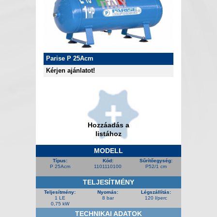
Parise P 25Acm
Kérjen ajánlatot!
Hozzáadás a
listához
MODELL
Típus:
Kód:
Sűrítőegység:
P 25Acm
1101110100
P52/1 cm
TELJESÍTMÉNY
Teljesítmény:
Nyomás:
Légszállítás:
1 LE
8 bar
120 l/perc
0,75 kW
TECHNIKAI ADATOK