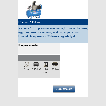
Parise P 15Fm
Parise P 15Fm prémium minőségű, közvetlen hajtású,
egy hengeres olajkenésű, acél dugattyúgyűrűs
kompakt kompresszor 20 literes légtartállyal.
Kérjen ajánlatot!
8 bar
0,75 kW
120
20 liter
l/perc
Oldal tetejére